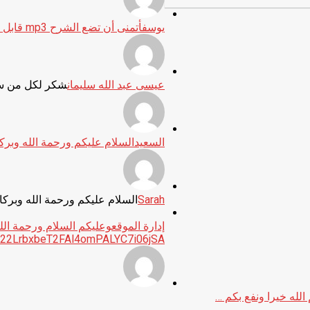
يوسف
أتمنى أن تضع الشرح mp3 قابل للتحميل مرتب بارك الله …
عيسى عبد الله سليمان
شكر لكل من ساه
السعيد
السلام عليكم ورحمة الله وبركا
Sarah
السلام عليكم ورحمة الله وبركات
إدارة الموقع
وعليكم السلام ورحمة الله
9822LrbxbeT2FAl4omPALYC7i06jSA-
الله خيرا ونفع بكم …