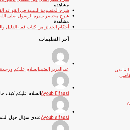
مشاهدة
شرح المنظومة السنية في القواعد الفقهية (1439هـ) – الشيخ ولي
شرح مختصر سيرة الرسول صلى الله ع
مشاهدة
أحكام الجنائز من كتاب فقه الدليل وال
آخر التعليقات
عبدالعزيز العتيبي
السلام عليكم ورحمة ا
لقاضى
Ayoub Elfassi
السلام عليكم كيف حا
Ayoub elfassi
عندي سؤال حول الشخ