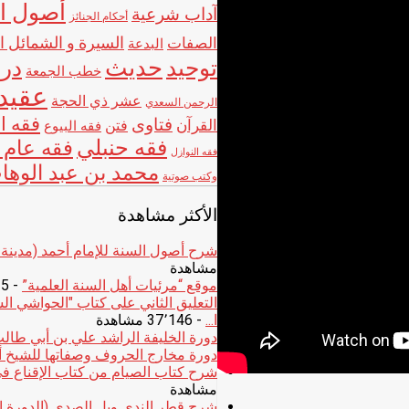
أصول ال
آداب شرعية
أحكام الجنائز
الصفات
السيرة و الشمائل ال
البدعة
حديث
توحيد
در
خطب الجمعة
عقيد
عشر ذي الحجة
الرحمن السعدي
فقه ا
فتاوى
القرآن
فتن
فقه البيوع
فقه حنبلي
فقه عام (
فقه النوازل
محمد بن عبد الوها
وكتب صوتية
الأكثر مشاهدة
شرح أصول السنة للإمام أحمد (مدينة الخبر1441هـ) – الشيخ عبدالله بن محم
مشاهدة
موقع “مرئيات أهل السنة العلمية”
- 46٬825 مشاهدة
ا...
- 37٬146 مشاهدة
دورة الخليفة الراشد علي بن أبي طالب ر
دورة مخارج الحروف وصفاتها للشيخ أ
شرح كتاب الصيام من كتاب الإقناع في
مشاهدة
شرح قطر الندى وبل الصدى (الدورة العلمية الثالثة - شعبا