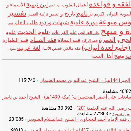
فقه و قواعده
ابن تيمية
الأسماء و
أعمال القلوب
ابن القيم
تفسير
برنامج
تاريخ و سير
نبوية
القرآن الكريم
تزكية النفس
وس منوعة
دورة علمية
شبهات وردود
طلب العلم
عبد
ة و منهج
علوم الحديث
علوم
علم القراءات
علم الفرائض
لحج و العمرة
فقه الصيام
فقه الصلاة
فقه الطهارة
فقه الزكاة
جامع لعدة أبواب)
لغة عربية
فقه مالكي
قصص الأنبياء
متون
ب
منهج أهل السنة
د الغنيمان
- 115٬740
التعليق الثاني على كتاب "الحواشي السابغات على أخصر المختصرات" (مكة 1439هـ) - الشيخ أحمد بن ناصر
ضي الله عنه العلمية “20”
- 30٬392 مشاهدة
يمن سويد
- 27٬863 مشاهدة
 فقه الإمام أحمد للحجاوي - الشيخ عبدالسلام الشويعر
- 23٬085
ن 1437هـ) - الشيخ سليمان العيوني
- 19٬813