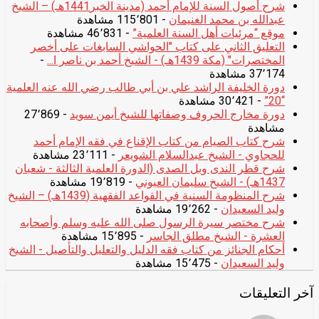
شرح أصول السنة للإمام أحمد (مدينة الخبر1441هـ) – الشيخ
عبدالله بن محمد الغنيمان
- 115٬801 مشاهدة
موقع “مرئيات أهل السنة العلمية”
- 46٬831 مشاهدة
التعليق الثاني على كتاب "الحواشي السابغات على أخصر
المختصرات" (مكة 1439هـ) - الشيخ أحمد بن ناصر ا...
-
37٬174 مشاهدة
دورة الخليفة الراشد علي بن أبي طالب رضي الله عنه العلمية
“20”
- 30٬421 مشاهدة
دورة مخارج الحروف وصفاتها للشيخ أيمن سويد
- 27٬869
مشاهدة
شرح كتاب الصيام من كتاب الإقناع في فقه الإمام أحمد
للحجاوي - الشيخ عبدالسلام الشويعر
- 23٬111 مشاهدة
شرح قطر الندى وبل الصدى (الدورة العلمية الثالثة - شعبان
1437هـ) - الشيخ سليمان العيوني
- 19٬819 مشاهدة
شرح المنظومة السنية في القواعد الفقهية (1439هـ) – الشيخ
وليد السعيدان
- 19٬262 مشاهدة
شرح مختصر سيرة الرسول صلى الله عليه وسلم وأصحابه
العشرة - الشيخ مطلق الجاسر
- 15٬895 مشاهدة
أحكام الجنائز من كتاب فقه الدليل والتعليل والتأصيل - الشيخ
وليد السعيدان
- 15٬475 مشاهدة
آخر التعليقات