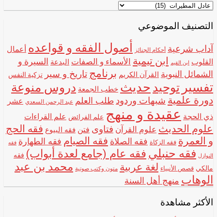
اختر
اسم
الشيخ
التصنيف الموضوعي
أصول الفقه و قواعده
آداب شرعية
أعمال
أحكام الجنائز
ابن تيمية
الأسماء و الصفات
السيرة و
القلوب
البدعة
ابن القيم
برنامج
تاريخ و سير
الشمائل النبوية
القرآن الكريم
تزكية النفس
تفسير
حديث
توحيد
دروس منوعة
خطب الجمعة
دورة علمية
شبهات وردود
طلب العلم
عشر
عبد الرحمن السعدي
عقيدة و منهج
ذي الحجة
علم القراءات
علم الفرائض
علوم الحديث
فقه الحج
فتاوى
علوم القرآن
فتن
فقه البيوع
و العمرة
فقه الصيام
فقه الصلاة
فقه الطهارة
فقه الزكاة
فقه
فقه حنبلي
فقه عام (جامع لعدة أبواب)
فقه
النوازل
محمد بن عبد
لغة عربية
مالكي
قصص الأنبياء
متون وكتب صوتية
الوهاب
منهج أهل السنة
الأكثر مشاهدة