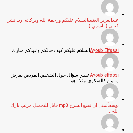
عبدالعزيز العتيبي
السلام عليكم ورحمة الله وبركاته اريد نشر
كتابي ( باسمي ) …
Ayoub Elfassi
السلام عليكم كيف حالكم وعيدكم مبارك
Ayoub elfassi
عندي سؤال حول الشخص المريض بمرض
مزمن كالسكري مثلا وهو …
يوسف
أتمنى أن تضع الشرح mp3 قابل للتحميل مرتب بارك
الله …