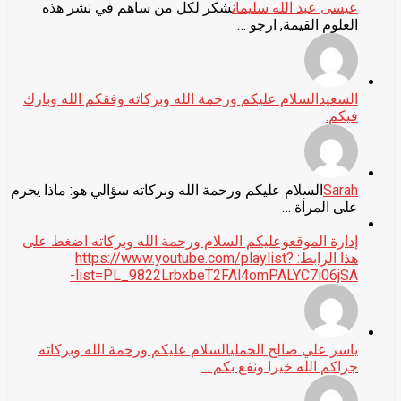
عيسى عبد الله سليمان
شكر لكل من ساهم في نشر هذه
العلوم القيمة, ارجو …
السعيد
السلام عليكم ورحمة الله وبركاته وفقكم الله وبارك
فيكم.
Sarah
السلام عليكم ورحمة الله وبركاته سؤالي هو: ماذا يحرم
على المرأة …
إدارة الموقع
وعليكم السلام ورحمة الله وبركاته اضغط على
هذا الرابط: https://www.youtube.com/playlist?
list=PL_9822LrbxbeT2FAl4omPALYC7i06jSA-
ياسر علي صالح الحملي
السلام عليكم ورحمة الله وبركاته
جزاكم الله خيرا ونفع بكم …