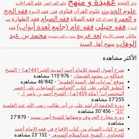
عقيدة و منهج
ذي الحجة
علم القراءات
علم الفرائض
علوم الحديث
فقه الحج
فتاوى
علوم القرآن
فتن
فقه البيوع
و العمرة
فقه الصيام
فقه الصلاة
فقه الطهارة
فقه الزكاة
فقه
فقه حنبلي
فقه عام (جامع لعدة أبواب)
فقه
النوازل
محمد بن عبد
لغة عربية
مالكي
قصص الأنبياء
متون وكتب صوتية
الوهاب
منهج أهل السنة
الأكثر مشاهدة
شرح أصول السنة للإمام أحمد (مدينة الخبر1441هـ) – الشيخ
عبدالله بن محمد الغنيمان
- 115٬976 مشاهدة
موقع “مرئيات أهل السنة العلمية”
- 46٬842 مشاهدة
التعليق الثاني على كتاب "الحواشي السابغات على أخصر
المختصرات" (مكة 1439هـ) - الشيخ أحمد بن ناصر ا...
-
37٬255 مشاهدة
دورة الخليفة الراشد علي بن أبي طالب رضي الله عنه العلمية
“20”
- 30٬456 مشاهدة
دورة مخارج الحروف وصفاتها للشيخ أيمن سويد
- 27٬879
مشاهدة
شرح كتاب الصيام من كتاب الإقناع في فقه الإمام أحمد
للحجاوي - الشيخ عبدالسلام الشويعر
- 23٬152 مشاهدة