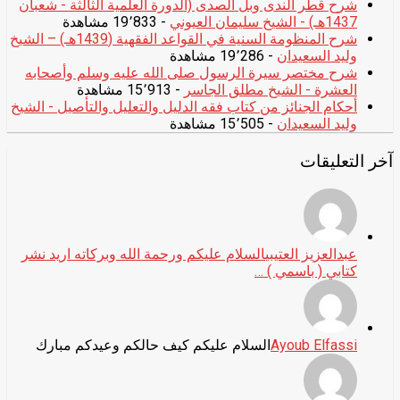
شرح قطر الندى وبل الصدى (الدورة العلمية الثالثة - شعبان
1437هـ) - الشيخ سليمان العيوني
- 19٬833 مشاهدة
شرح المنظومة السنية في القواعد الفقهية (1439هـ) – الشيخ
وليد السعيدان
- 19٬286 مشاهدة
شرح مختصر سيرة الرسول صلى الله عليه وسلم وأصحابه
العشرة - الشيخ مطلق الجاسر
- 15٬913 مشاهدة
أحكام الجنائز من كتاب فقه الدليل والتعليل والتأصيل - الشيخ
وليد السعيدان
- 15٬505 مشاهدة
آخر التعليقات
عبدالعزيز العتيبي
السلام عليكم ورحمة الله وبركاته اريد نشر
كتابي ( باسمي ) …
Ayoub Elfassi
السلام عليكم كيف حالكم وعيدكم مبارك