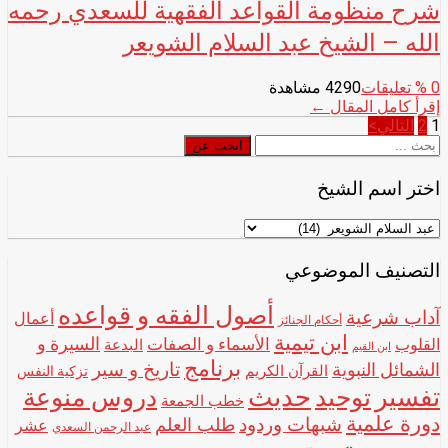
شرح منظومة القواعد الفقهية للسعدي رحمه
الله – الشيخ عبد السلام الشويعر
0
% تعليقات
4290 مشاهدة
إقرأ كامل المقال ←
تصفّح
1
2
التالي>
ابحث
ابحث عن
المقالات
عن
اختر اسم الشيخ
اختر
اسم
الشيخ
التصنيف الموضوعي
أصول الفقه و قواعده
آداب شرعية
أعمال
أحكام الجنائز
ابن تيمية
الأسماء و الصفات
السيرة و
القلوب
البدعة
ابن القيم
برنامج
تاريخ و سير
الشمائل النبوية
القرآن الكريم
تزكية النفس
تفسير
حديث
توحيد
دروس منوعة
خطب الجمعة
دورة علمية
شبهات وردود
طلب العلم
عشر
عبد الرحمن السعدي