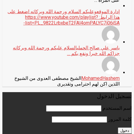
على المرأة …
إدارة الموقع
وعليكم السلام ورحمة الله وبركاته اضغط على
هذا الرابط: https://www.youtube.com/playlist?
list=PL_9822LrbxbeT2FAl4omPALYC7i06jSA-
ياسر علي صالح الحملي
السلام عليكم ورحمة الله وبركاته
جزاكم الله خيرا ونفع بكم …
MohamedHashem
الشيخ مصطفى العدوى من الشيوخ
اللذين اكن لهم احترامى وتقديرى
تسجيل الدخول
اسم المستخدم
كلمة المرور