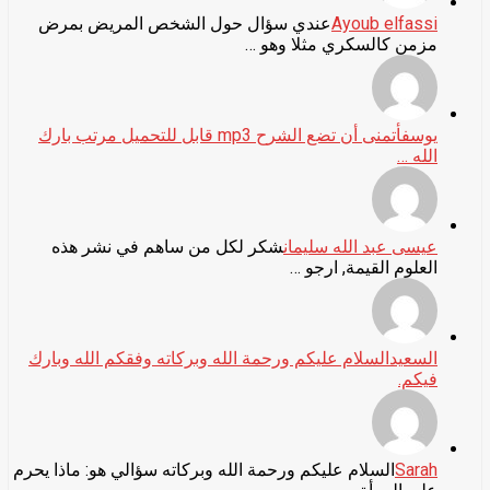
Ayoub elfassi
عندي سؤال حول الشخص المريض بمرض
مزمن كالسكري مثلا وهو …
يوسف
أتمنى أن تضع الشرح mp3 قابل للتحميل مرتب بارك
الله …
عيسى عبد الله سليمان
شكر لكل من ساهم في نشر هذه
العلوم القيمة, ارجو …
السعيد
السلام عليكم ورحمة الله وبركاته وفقكم الله وبارك
فيكم.
Sarah
السلام عليكم ورحمة الله وبركاته سؤالي هو: ماذا يحرم