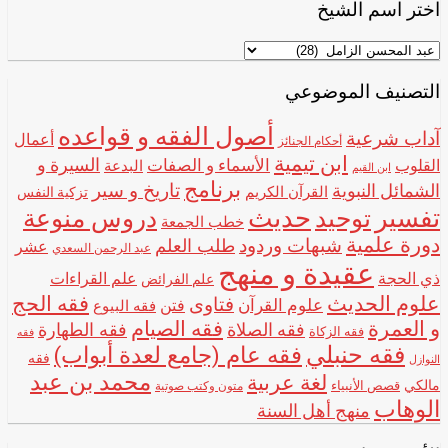
اختر اسم الشيخ
اختر
اسم
الشيخ
التصنيف الموضوعي
أصول الفقه و قواعده
آداب شرعية
أعمال
أحكام الجنائز
ابن تيمية
الأسماء و الصفات
السيرة و
القلوب
البدعة
ابن القيم
برنامج
تاريخ و سير
الشمائل النبوية
القرآن الكريم
تزكية النفس
تفسير
حديث
توحيد
دروس منوعة
خطب الجمعة
دورة علمية
شبهات وردود
طلب العلم
عشر
عبد الرحمن السعدي
عقيدة و منهج
ذي الحجة
علم القراءات
علم الفرائض
علوم الحديث
فقه الحج
فتاوى
علوم القرآن
فتن
فقه البيوع
و العمرة
فقه الصيام
فقه الصلاة
فقه الطهارة
فقه الزكاة
فقه
فقه حنبلي
فقه عام (جامع لعدة أبواب)
فقه
النوازل
محمد بن عبد
لغة عربية
مالكي
قصص الأنبياء
متون وكتب صوتية
الوهاب
منهج أهل السنة