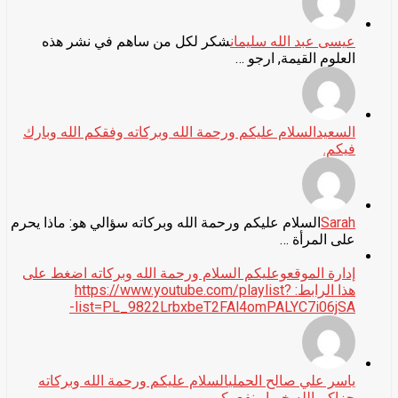
عيسى عبد الله سليمان
شكر لكل من ساهم في نشر هذه
العلوم القيمة, ارجو …
السعيد
السلام عليكم ورحمة الله وبركاته وفقكم الله وبارك
فيكم.
Sarah
السلام عليكم ورحمة الله وبركاته سؤالي هو: ماذا يحرم
على المرأة …
إدارة الموقع
وعليكم السلام ورحمة الله وبركاته اضغط على
هذا الرابط: https://www.youtube.com/playlist?
list=PL_9822LrbxbeT2FAl4omPALYC7i06jSA-
ياسر علي صالح الحملي
السلام عليكم ورحمة الله وبركاته
جزاكم الله خيرا ونفع بكم …