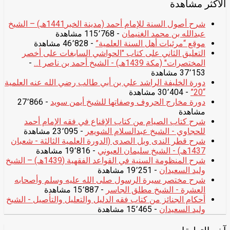
الأكثر مشاهدة
شرح أصول السنة للإمام أحمد (مدينة الخبر1441هـ) – الشيخ
عبدالله بن محمد الغنيمان
- 115٬768 مشاهدة
موقع “مرئيات أهل السنة العلمية”
- 46٬828 مشاهدة
التعليق الثاني على كتاب "الحواشي السابغات على أخصر
المختصرات" (مكة 1439هـ) - الشيخ أحمد بن ناصر ا...
-
37٬153 مشاهدة
دورة الخليفة الراشد علي بن أبي طالب رضي الله عنه العلمية
“20”
- 30٬404 مشاهدة
دورة مخارج الحروف وصفاتها للشيخ أيمن سويد
- 27٬866
مشاهدة
شرح كتاب الصيام من كتاب الإقناع في فقه الإمام أحمد
للحجاوي - الشيخ عبدالسلام الشويعر
- 23٬095 مشاهدة
شرح قطر الندى وبل الصدى (الدورة العلمية الثالثة - شعبان
1437هـ) - الشيخ سليمان العيوني
- 19٬816 مشاهدة
شرح المنظومة السنية في القواعد الفقهية (1439هـ) – الشيخ
وليد السعيدان
- 19٬251 مشاهدة
شرح مختصر سيرة الرسول صلى الله عليه وسلم وأصحابه
العشرة - الشيخ مطلق الجاسر
- 15٬887 مشاهدة
أحكام الجنائز من كتاب فقه الدليل والتعليل والتأصيل - الشيخ
وليد السعيدان
- 15٬465 مشاهدة