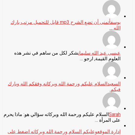
يوسف
أتمنى أن تضع الشرح mp3 قابل للتحميل مرتب بارك
الله …
عيسى عبد الله سليمان
شكر لكل من ساهم في نشر هذه
العلوم القيمة, ارجو …
السعيد
السلام عليكم ورحمة الله وبركاته وفقكم الله وبارك
فيكم.
Sarah
السلام عليكم ورحمة الله وبركاته سؤالي هو: ماذا يحرم
على المرأة …
إدارة الموقع
وعليكم السلام ورحمة الله وبركاته اضغط على