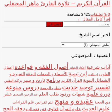
القرآن الكريم – تلاوة القارئ ماهر المعيقلي
0
% تعليقات
2425 مشاهدة
إقرأ كامل المقال ←
ابحث
ابحث عن
عن
اختر اسم الشيخ
اختر
اسم
الشيخ
التصنيف الموضوعي
أصول الفقه و قواعده
آداب شرعية
أعمال
أحكام الجنائز
ابن تيمية
الأسماء و الصفات
السيرة و
القلوب
البدعة
ابن القيم
برنامج
تاريخ و سير
الشمائل النبوية
القرآن الكريم
تزكية النفس
تفسير
حديث
توحيد
دروس منوعة
خطب الجمعة
دورة علمية
شبهات وردود
طلب العلم
عشر
عبد الرحمن السعدي
عقيدة و منهج
ذي الحجة
علم القراءات
علم الفرائض
علوم الحديث
فقه الحج
فتاوى
علوم القرآن
فتن
فقه البيوع