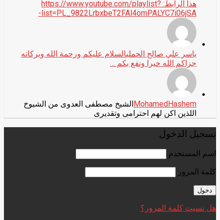
هذا الرابط: https://www.youtube.com/playlist?
list=PL_9822LrbxbeT2FAl4omPALYC7i06jSA-
ياسر علي صالح الحملي
السلام عليكم ورحمة الله وبركاته
جزاكم الله خيرا ونفع بكم …
MohamedHashem
الشيخ مصطفى العدوى من الشيوخ
اللذين اكن لهم احترامى وتقديرى
تسجيل الدخول
اسم المستخدم
كلمة المرور
هل نسيت كلمة المرور؟