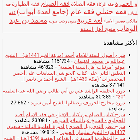
و العمرة
فقه الصيام
فقه الصلاة
فقه الطهارة
فقه الزكاة
فقه
فقه حنبلي
فقه عام (جامع لعدة أبواب)
فقه
النوازل
محمد بن عبد
لغة عربية
مالكي
قصص الأنبياء
متون وكتب صوتية
الوهاب
منهج أهل السنة
الأكثر مشاهدة
شرح أصول السنة للإمام أحمد (مدينة الخبر1441هـ) – الشيخ
عبدالله بن محمد الغنيمان
- 115٬734 مشاهدة
موقع “مرئيات أهل السنة العلمية”
- 46٬823 مشاهدة
التعليق الثاني على كتاب "الحواشي السابغات على أخصر
المختصرات" (مكة 1439هـ) - الشيخ أحمد بن ناصر ا...
-
37٬141 مشاهدة
دورة الخليفة الراشد علي بن أبي طالب رضي الله عنه العلمية
“20”
- 30٬389 مشاهدة
دورة مخارج الحروف وصفاتها للشيخ أيمن سويد
- 27٬862
مشاهدة
شرح كتاب الصيام من كتاب الإقناع في فقه الإمام أحمد
للحجاوي - الشيخ عبدالسلام الشويعر
- 23٬081 مشاهدة
شرح قطر الندى وبل الصدى (الدورة العلمية الثالثة - شعبان
1437هـ) - الشيخ سليمان العيوني
- 19٬812 مشاهدة
شرح المنظومة السنية في القواعد الفقهية (1439هـ) – الشيخ