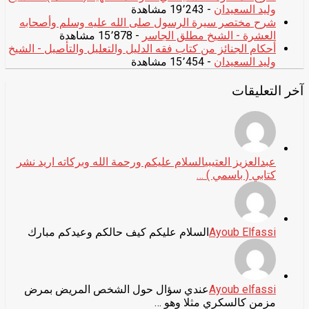
وليد السعيدان
- 19٬243 مشاهدة
شرح مختصر سيرة الرسول صلى الله عليه وسلم وأصحابه
العشرة - الشيخ مطلق الجاسر
- 15٬878 مشاهدة
أحكام الجنائز من كتاب فقه الدليل والتعليل والتأصيل - الشيخ
وليد السعيدان
- 15٬454 مشاهدة
آخر التعليقات
عبدالعزيز العتيبي
السلام عليكم ورحمة الله وبركاته اريد نشر
كتابي ( باسمي ) …
Ayoub Elfassi
السلام عليكم كيف حالكم وعيدكم مبارك
Ayoub elfassi
عندي سؤال حول الشخص المريض بمرض
مزمن كالسكري مثلا وهو …