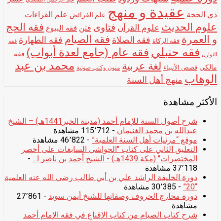
عقيدة و منهج
ذي الحجة
علم القراءات
علم الفرائض
علوم الحديث
فقه الحج
فتاوى
علوم القرآن
فتن
فقه البيوع
و العمرة
فقه الصيام
فقه الصلاة
فقه الطهارة
فقه الزكاة
فقه
فقه حنبلي
فقه عام (جامع لعدة أبواب)
فقه
النوازل
محمد بن عبد
لغة عربية
مالكي
قصص الأنبياء
متون وكتب صوتية
الوهاب
منهج أهل السنة
الأكثر مشاهدة
شرح أصول السنة للإمام أحمد (مدينة الخبر1441هـ) – الشيخ
عبدالله بن محمد الغنيمان
- 115٬712 مشاهدة
موقع “مرئيات أهل السنة العلمية”
- 46٬822 مشاهدة
التعليق الثاني على كتاب "الحواشي السابغات على أخصر
المختصرات" (مكة 1439هـ) - الشيخ أحمد بن ناصر ا...
-
37٬118 مشاهدة
دورة الخليفة الراشد علي بن أبي طالب رضي الله عنه العلمية
“20”
- 30٬385 مشاهدة
دورة مخارج الحروف وصفاتها للشيخ أيمن سويد
- 27٬861
مشاهدة
شرح كتاب الصيام من كتاب الإقناع في فقه الإمام أحمد