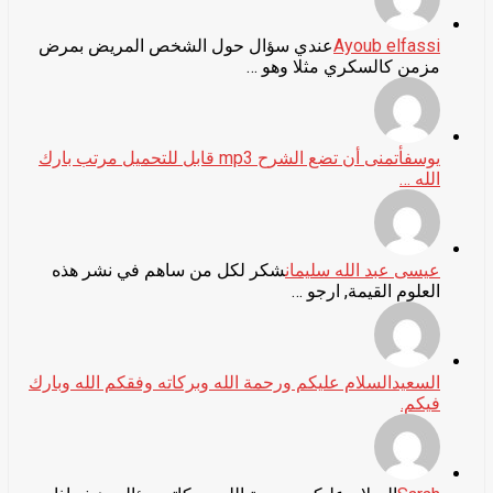
Ayoub elfassi
عندي سؤال حول الشخص المريض بمرض
مزمن كالسكري مثلا وهو …
يوسف
أتمنى أن تضع الشرح mp3 قابل للتحميل مرتب بارك
الله …
عيسى عبد الله سليمان
شكر لكل من ساهم في نشر هذه
العلوم القيمة, ارجو …
السعيد
السلام عليكم ورحمة الله وبركاته وفقكم الله وبارك
فيكم.