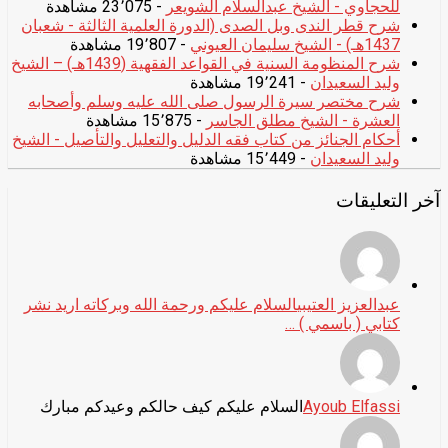
للحجاوي - الشيخ عبدالسلام الشويعر
- 23٬075 مشاهدة
شرح قطر الندى وبل الصدى (الدورة العلمية الثالثة - شعبان
1437هـ) - الشيخ سليمان العيوني
- 19٬807 مشاهدة
شرح المنظومة السنية في القواعد الفقهية (1439هـ) – الشيخ
وليد السعيدان
- 19٬241 مشاهدة
شرح مختصر سيرة الرسول صلى الله عليه وسلم وأصحابه
العشرة - الشيخ مطلق الجاسر
- 15٬875 مشاهدة
أحكام الجنائز من كتاب فقه الدليل والتعليل والتأصيل - الشيخ
وليد السعيدان
- 15٬449 مشاهدة
آخر التعليقات
عبدالعزيز العتيبي
السلام عليكم ورحمة الله وبركاته اريد نشر
كتابي ( باسمي ) …
Ayoub Elfassi
السلام عليكم كيف حالكم وعيدكم مبارك