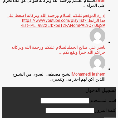
Sarah
السلام عليكم ورحمة الله وبركاته سؤالي هو: ماذا يحرم
على المرأة …
إدارة الموقع
وعليكم السلام ورحمة الله وبركاته اضغط على
هذا الرابط: https://www.youtube.com/playlist?
list=PL_9822LrbxbeT2FAl4omPALYC7i06jSA-
ياسر علي صالح الحملي
السلام عليكم ورحمة الله وبركاته
جزاكم الله خيرا ونفع بكم …
MohamedHashem
الشيخ مصطفى العدوى من الشيوخ
اللذين اكن لهم احترامى وتقديرى
تسجيل الدخول
اسم المستخدم
كلمة المرور