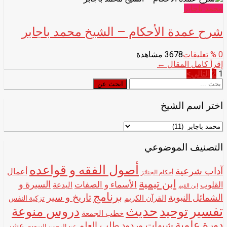
محمد باجابر
شرح عمدة الأحكام – الشيخ محمد باجابر
0
% تعليقات
3678 مشاهدة
إقرأ كامل المقال ←
تصفّح
1
2
التالي>
ابحث
ابحث عن
المقالات
عن
اختر اسم الشيخ
اختر
اسم
الشيخ
التصنيف الموضوعي
أصول الفقه و قواعده
آداب شرعية
أعمال
أحكام الجنائز
ابن تيمية
الأسماء و الصفات
السيرة و
القلوب
البدعة
ابن القيم
برنامج
تاريخ و سير
الشمائل النبوية
القرآن الكريم
تزكية النفس
تفسير
حديث
توحيد
دروس منوعة
خطب الجمعة
دورة علمية
شبهات وردود
طلب العلم
عشر
عبد الرحمن السعدي