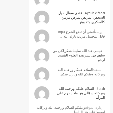
Ayoub elfassi
عندي سؤال حول
الشخص المريض بمرض مزمن
كالسكري مثلا وهو …
يوسف
أتمنى أن تضع الشرح mp3
قابل للتحميل مرتب بارك الله …
عيسى عبد الله سليمان
شكر لكل من
ساهم في نشر هذه العلوم القيمة,
ارجو …
السعيد
السلام عليكم ورحمة الله
وبركاته وفقكم الله وبارك فيكم.
Sarah
السلام عليكم ورحمة الله
وبركاته سؤالي هو: ماذا يحرم على
المرأة …
إدارة الموقع
وعليكم السلام ورحمة الله وبركاته
اضغط على هذا الرابط: