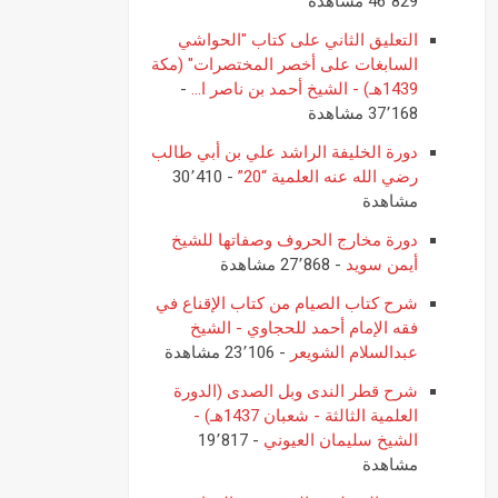
46٬829 مشاهدة
التعليق الثاني على كتاب "الحواشي
السابغات على أخصر المختصرات" (مكة
1439هـ) - الشيخ أحمد بن ناصر ا...
-
37٬168 مشاهدة
دورة الخليفة الراشد علي بن أبي طالب
رضي الله عنه العلمية “20”
- 30٬410
مشاهدة
دورة مخارج الحروف وصفاتها للشيخ
أيمن سويد
- 27٬868 مشاهدة
شرح كتاب الصيام من كتاب الإقناع في
فقه الإمام أحمد للحجاوي - الشيخ
عبدالسلام الشويعر
- 23٬106 مشاهدة
شرح قطر الندى وبل الصدى (الدورة
العلمية الثالثة - شعبان 1437هـ) -
الشيخ سليمان العيوني
- 19٬817
مشاهدة