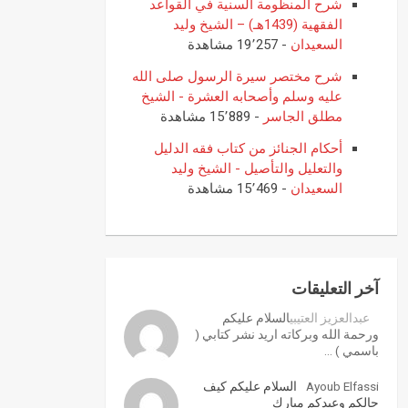
شرح المنظومة السنية في القواعد
الفقهية (1439هـ) – الشيخ وليد
السعيدان
- 19٬257 مشاهدة
شرح مختصر سيرة الرسول صلى الله
عليه وسلم وأصحابه العشرة - الشيخ
مطلق الجاسر
- 15٬889 مشاهدة
أحكام الجنائز من كتاب فقه الدليل
والتعليل والتأصيل - الشيخ وليد
السعيدان
- 15٬469 مشاهدة
آخر التعليقات
عبدالعزيز العتيبي
السلام عليكم
ورحمة الله وبركاته اريد نشر كتابي (
باسمي ) …
Ayoub Elfassi
السلام عليكم كيف
حالكم وعيدكم مبارك