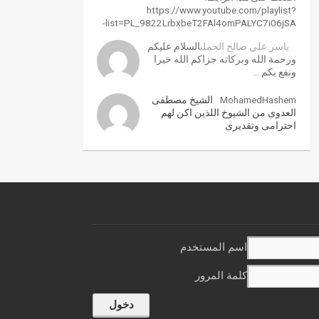
https://www.youtube.com/playlist?
list=PL_9822LrbxbeT2FAl4omPALYC7i06jSA-
ياسر علي صالح الحملي
السلام عليكم
ورحمة الله وبركاته جزاكم الله خيرا
ونفع بكم …
MohamedHashem
الشيخ مصطفى
العدوى من الشيوخ اللذين اكن لهم
احترامى وتقديرى
اسم المستخدم
كلمة المرور