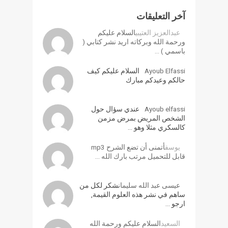
آخر التعليقات
عبدالعزيز العتيبي
السلام عليكم
ورحمة الله وبركاته اريد نشر كتابي (
باسمي ) …
Ayoub Elfassi
السلام عليكم كيف
حالكم وعيدكم مبارك
Ayoub elfassi
عندي سؤال حول
الشخص المريض بمرض مزمن
كالسكري مثلا وهو …
يوسف
أتمنى أن تضع الشرح mp3
قابل للتحميل مرتب بارك الله …
عيسى عبد الله سليمان
شكر لكل من
ساهم في نشر هذه العلوم القيمة,
ارجو …
السعيد
السلام عليكم ورحمة الله