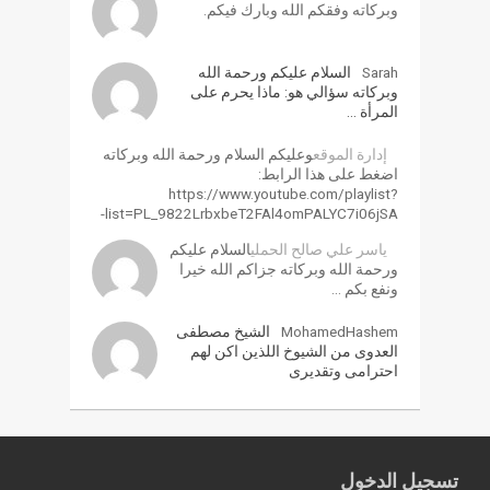
وبركاته وفقكم الله وبارك فيكم.
Sarah
السلام عليكم ورحمة الله
وبركاته سؤالي هو: ماذا يحرم على
المرأة …
إدارة الموقع
وعليكم السلام ورحمة الله وبركاته
اضغط على هذا الرابط:
https://www.youtube.com/playlist?
list=PL_9822LrbxbeT2FAl4omPALYC7i06jSA-
ياسر علي صالح الحملي
السلام عليكم
ورحمة الله وبركاته جزاكم الله خيرا
ونفع بكم …
MohamedHashem
الشيخ مصطفى
العدوى من الشيوخ اللذين اكن لهم
احترامى وتقديرى
تسجيل الدخول