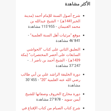
الأكثر مشاهدة
شرح أصول السنة للإمام أحمد (مدينة
الخبر1441هـ) – الشيخ عبدالله بن
محمد الغنيمان
- 115٬955 مشاهدة
موقع “مرئيات أهل السنة العلمية”
-
46٬841 مشاهدة
التعليق الثاني على كتاب "الحواشي
السابغات على أخصر المختصرات" (مكة
1439هـ) - الشيخ أحمد بن ناصر ا...
-
37٬247 مشاهدة
دورة الخليفة الراشد علي بن أبي طالب
رضي الله عنه العلمية “20”
- 30٬455
مشاهدة
دورة مخارج الحروف وصفاتها للشيخ
أيمن سويد
- 27٬878 مشاهدة
شرح كتاب الصيام من كتاب الإقناع في