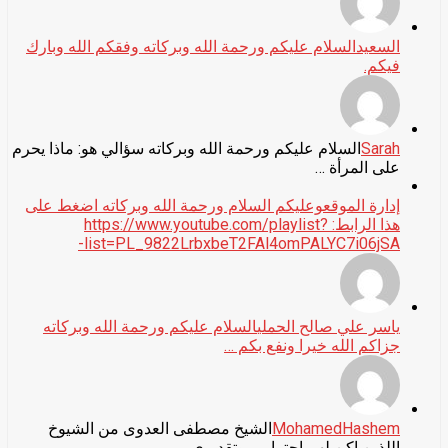
السعيد
السلام عليكم ورحمة الله وبركاته وفقكم الله وبارك
فيكم.
Sarah
السلام عليكم ورحمة الله وبركاته سؤالي هو: ماذا يحرم
على المرأة …
إدارة الموقع
وعليكم السلام ورحمة الله وبركاته اضغط على
هذا الرابط: https://www.youtube.com/playlist?
list=PL_9822LrbxbeT2FAl4omPALYC7i06jSA-
ياسر علي صالح الحملي
السلام عليكم ورحمة الله وبركاته
جزاكم الله خيرا ونفع بكم …
MohamedHashem
الشيخ مصطفى العدوى من الشيوخ
اللذين اكن لهم احترامى وتقديرى