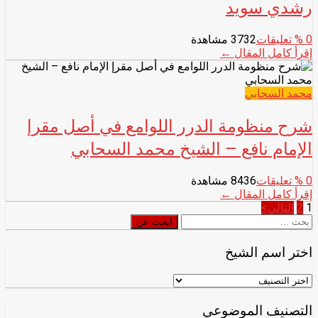
رشدي سويد
0
% تعليقات
3732 مشاهدة
إقرأ كامل المقال ←
محمد السحابي
شرح منظومة الدرر اللوامع في أصل مقرإ
الإمام نافع – الشيخ محمد السحابي
0
% تعليقات
8436 مشاهدة
إقرأ كامل المقال ←
تصفّح
1
2
التالي>
ابحث
ابحث عن
المقالات
عن
اختر اسم الشيخ
اختر
اسم
الشيخ
التصنيف الموضوعي