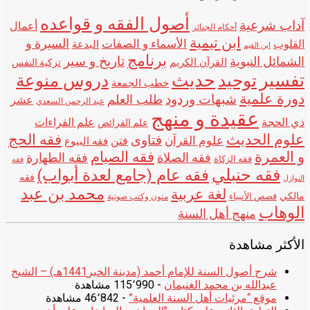
أصول الفقه و قواعده
آداب شرعية
أعمال
أحكام الجنائز
ابن تيمية
الأسماء و الصفات
السيرة و
القلوب
البدعة
ابن القيم
برنامج
تاريخ و سير
الشمائل النبوية
القرآن الكريم
تزكية النفس
تفسير
حديث
توحيد
دروس منوعة
خطب الجمعة
دورة علمية
شبهات وردود
طلب العلم
عشر
عبد الرحمن السعدي
عقيدة و منهج
ذي الحجة
علم القراءات
علم الفرائض
علوم الحديث
فقه الحج
فتاوى
علوم القرآن
فتن
فقه البيوع
و العمرة
فقه الصيام
فقه الصلاة
فقه الطهارة
فقه الزكاة
فقه
فقه حنبلي
فقه عام (جامع لعدة أبواب)
فقه
النوازل
محمد بن عبد
لغة عربية
مالكي
قصص الأنبياء
متون وكتب صوتية
الوهاب
منهج أهل السنة
الأكثر مشاهدة
شرح أصول السنة للإمام أحمد (مدينة الخبر1441هـ) – الشيخ
عبدالله بن محمد الغنيمان
- 115٬990 مشاهدة
موقع “مرئيات أهل السنة العلمية”
- 46٬842 مشاهدة