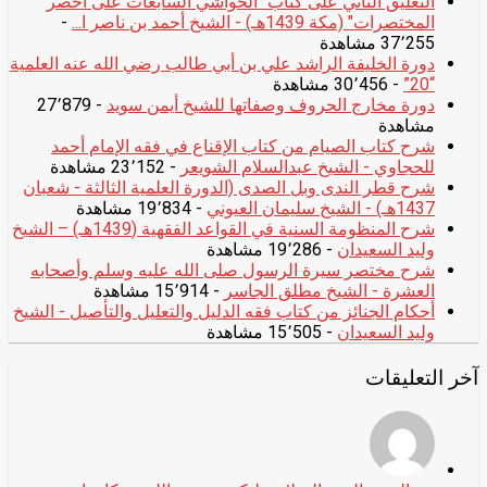
التعليق الثاني على كتاب "الحواشي السابغات على أخصر
المختصرات" (مكة 1439هـ) - الشيخ أحمد بن ناصر ا...
-
37٬255 مشاهدة
دورة الخليفة الراشد علي بن أبي طالب رضي الله عنه العلمية
“20”
- 30٬456 مشاهدة
دورة مخارج الحروف وصفاتها للشيخ أيمن سويد
- 27٬879
مشاهدة
شرح كتاب الصيام من كتاب الإقناع في فقه الإمام أحمد
للحجاوي - الشيخ عبدالسلام الشويعر
- 23٬152 مشاهدة
شرح قطر الندى وبل الصدى (الدورة العلمية الثالثة - شعبان
1437هـ) - الشيخ سليمان العيوني
- 19٬834 مشاهدة
شرح المنظومة السنية في القواعد الفقهية (1439هـ) – الشيخ
وليد السعيدان
- 19٬286 مشاهدة
شرح مختصر سيرة الرسول صلى الله عليه وسلم وأصحابه
العشرة - الشيخ مطلق الجاسر
- 15٬914 مشاهدة
أحكام الجنائز من كتاب فقه الدليل والتعليل والتأصيل - الشيخ
وليد السعيدان
- 15٬505 مشاهدة
آخر التعليقات