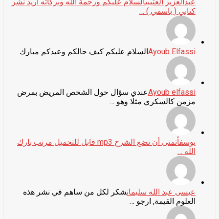
عبدالعزيز العتيبي
السلام عليكم ورحمة الله وبركاته اريد نشر
كتابي ( باسمي ) …
Ayoub Elfassi
السلام عليكم كيف حالكم وعيدكم مبارك
Ayoub elfassi
عندي سؤال حول الشخص المريض بمرض
مزمن كالسكري مثلا وهو …
يوسف
أتمنى أن تضع الشرح mp3 قابل للتحميل مرتب بارك
الله …
عيسى عبد الله سليمان
شكر لكل من ساهم في نشر هذه
العلوم القيمة, ارجو …