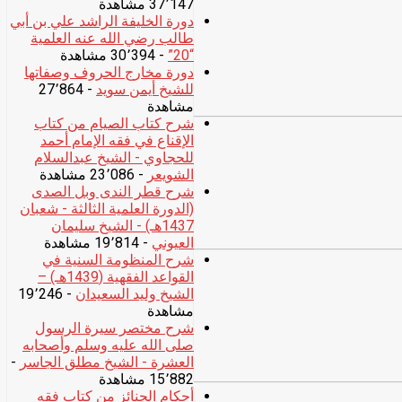
37٬147 مشاهدة
دورة الخليفة الراشد علي بن أبي
طالب رضي الله عنه العلمية
“20”
- 30٬394 مشاهدة
دورة مخارج الحروف وصفاتها
للشيخ أيمن سويد
- 27٬864
مشاهدة
شرح كتاب الصيام من كتاب
الإقناع في فقه الإمام أحمد
للحجاوي - الشيخ عبدالسلام
الشويعر
- 23٬086 مشاهدة
شرح قطر الندى وبل الصدى
(الدورة العلمية الثالثة - شعبان
1437هـ) - الشيخ سليمان
العيوني
- 19٬814 مشاهدة
شرح المنظومة السنية في
القواعد الفقهية (1439هـ) –
الشيخ وليد السعيدان
- 19٬246
مشاهدة
شرح مختصر سيرة الرسول
صلى الله عليه وسلم وأصحابه
العشرة - الشيخ مطلق الجاسر
-
15٬882 مشاهدة
أحكام الجنائز من كتاب فقه