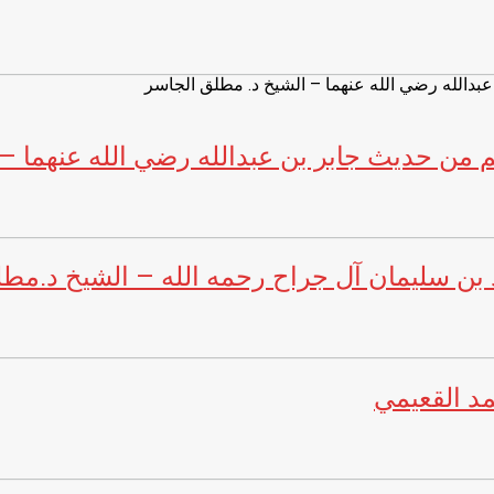
م من حديث جابر بن عبدالله رضي الله عنهما –
 بن سليمان آل جراح رحمه الله – الشيخ د.مط
د القعيمي