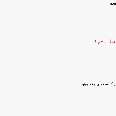
بي ( باسمي ) …
السكري مثلا وهو …