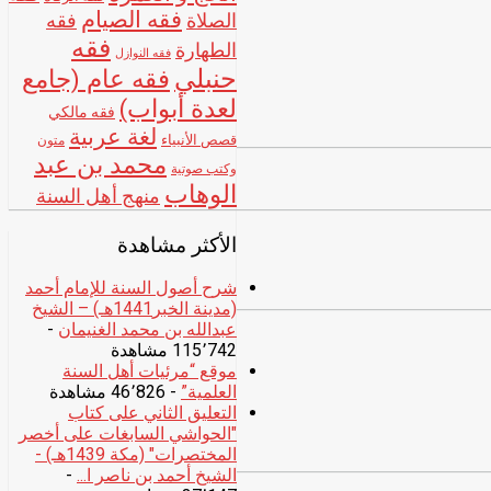
فقه الصيام
الصلاة
فقه
فقه
الطهارة
فقه النوازل
حنبلي
فقه عام (جامع
لعدة أبواب)
فقه مالكي
لغة عربية
قصص الأنبياء
متون
محمد بن عبد
وكتب صوتية
الوهاب
منهج أهل السنة
الأكثر مشاهدة
شرح أصول السنة للإمام أحمد
(مدينة الخبر1441هـ) – الشيخ
عبدالله بن محمد الغنيمان
-
115٬742 مشاهدة
موقع “مرئيات أهل السنة
العلمية”
- 46٬826 مشاهدة
التعليق الثاني على كتاب
"الحواشي السابغات على أخصر
المختصرات" (مكة 1439هـ) -
الشيخ أحمد بن ناصر ا...
-