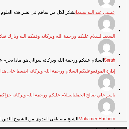
عيسى عبد الله سليمان
شكر لكل من ساهم في نشر هذه العلوم ال
السعيد
السلام عليكم ورحمة الله وبركاته وفقكم الله وبارك فيك
Sarah
السلام عليكم ورحمة الله وبركاته سؤالي هو: ماذا يحرم ع
إدارة الموقع
وعليكم السلام ورحمة الله وبركاته اضغط على هذا الرابط: ube.com/playlist?list=PL_9822LrbxbeT2FAl4omPALYC7i06jSA
ياسر علي صالح الحملي
السلام عليكم ورحمة الله وبركاته جزاكم 
MohamedHashem
الشيخ مصطفى العدوى من الشيوخ اللذين ا