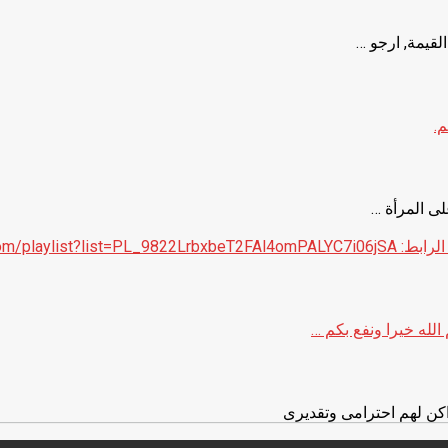
قيمة, ارجو …
م.
لى المرأة …
https://www.yout-
الله خيرا ونفع بكم …
كن لهم احترامى وتقديرى