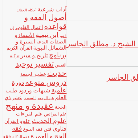
آداب شرعية
أحكام الجنائز
أصول الفقه و
قواعده
أعمال القلوب
ابن
ابن تيمية
الأسماء و
القيم
 الشيخ د. مطلق الجاسر
الصفات
السيرة و
البدعة
الشمائل النبوية
القرآن الكريم
برنامج
تاريخ و سير
تزكية
تفسير
توحيد
النفس
حديث
خطب الجمعة
لق الجاسر
دروس منوعة
دورة
علمية
شبهات وردود
طلب
العلم
عشر ذي
عبد الرحمن السعدي
عقيدة و منهج
الحجة
علم القراءات
علم الفرائض
علوم الحديث
علوم القرآن
فقه
فتاوى
فتن
فقه البيوع
الحج و العمرة
فقه
فقه الزكاة