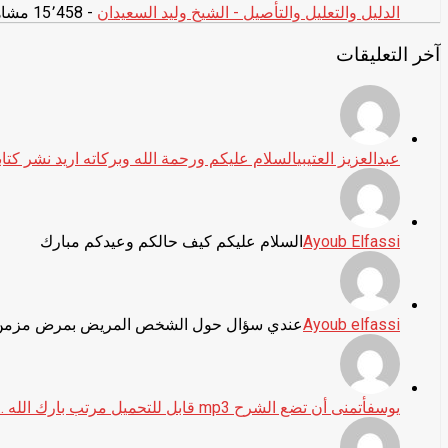
الدليل والتعليل والتأصيل - الشيخ وليد السعيدان
- 15٬458 مشاهدة
المقالات
آخر التعليقات
عبدالعزيز العتيبي
السلام عليكم ورحمة الله وبركاته اريد نشر كتا
Ayoub Elfassi
السلام عليكم كيف حالكم وعيدكم مبارك
Ayoub elfassi
عندي سؤال حول الشخص المريض بمرض مزمن ك
يوسف
أتمنى أن تضع الشرح mp3 قابل للتحميل مرتب بارك الله …