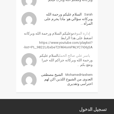
Sarah
السلام عليكم ورحمة الله
وبركاته سؤالي هو: ماذا يحرم على
المرأة …
إدارة الموقع
وعليكم السلام ورحمة الله وبركاته
اضغط على هذا الرابط:
https://www.youtube.com/playlist?
list=PL_9822LrbxbeT2FAl4omPALYC7i06jSA-
ياسر علي صالح الحملي
السلام عليكم
ورحمة الله وبركاته جزاكم الله خيرا
ونفع بكم …
MohamedHashem
الشيخ مصطفى
العدوى من الشيوخ اللذين اكن لهم
احترامى وتقديرى
تسجيل الدخول