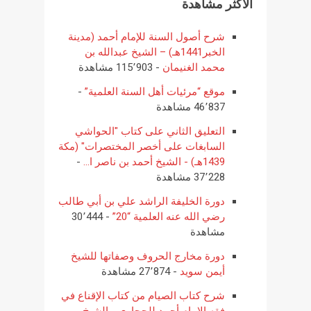
الأكثر مشاهدة
شرح أصول السنة للإمام أحمد (مدينة
الخبر1441هـ) – الشيخ عبدالله بن
محمد الغنيمان
- 115٬903 مشاهدة
موقع “مرئيات أهل السنة العلمية”
-
46٬837 مشاهدة
التعليق الثاني على كتاب "الحواشي
السابغات على أخصر المختصرات" (مكة
1439هـ) - الشيخ أحمد بن ناصر ا...
-
37٬228 مشاهدة
دورة الخليفة الراشد علي بن أبي طالب
رضي الله عنه العلمية “20”
- 30٬444
مشاهدة
دورة مخارج الحروف وصفاتها للشيخ
أيمن سويد
- 27٬874 مشاهدة
شرح كتاب الصيام من كتاب الإقناع في
فقه الإمام أحمد للحجاوي - الشيخ