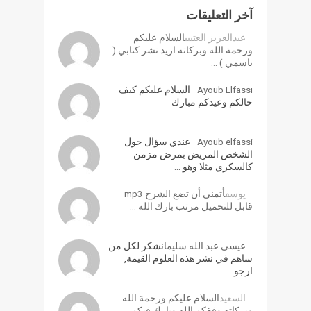
آخر التعليقات
عبدالعزيز العتيبي
السلام عليكم
ورحمة الله وبركاته اريد نشر كتابي (
باسمي ) …
Ayoub Elfassi
السلام عليكم كيف
حالكم وعيدكم مبارك
Ayoub elfassi
عندي سؤال حول
الشخص المريض بمرض مزمن
كالسكري مثلا وهو …
يوسف
أتمنى أن تضع الشرح mp3
قابل للتحميل مرتب بارك الله …
عيسى عبد الله سليمان
شكر لكل من
ساهم في نشر هذه العلوم القيمة,
ارجو …
السعيد
السلام عليكم ورحمة الله
وبركاته وفقكم الله وبارك فيكم.