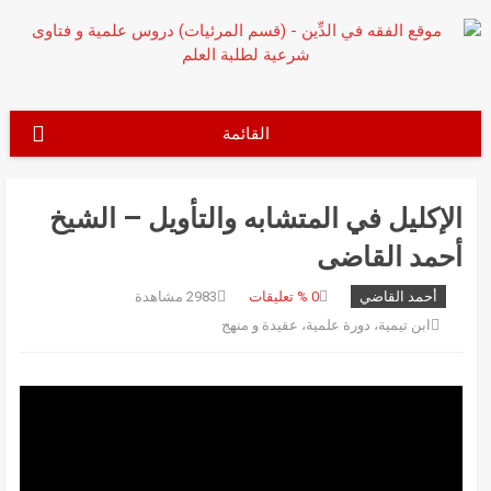
نتقل
لى
لمحتوى
القائمة
الإكليل في المتشابه والتأويل – الشيخ
أحمد القاضى
أحمد القاضي
0
% تعليقات
2983 مشاهدة
ابن تيمية
،
دورة علمية
،
عقيدة و منهج