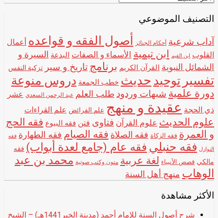
اسم
الشيخ
التصنيف الموضوعي
أصول الفقه و قواعده
آداب شرعية
أعمال
أحكام الجنائز
ابن تيمية
الأسماء و الصفات
السيرة و
القلوب
البدعة
ابن القيم
برنامج
تاريخ و سير
الشمائل النبوية
القرآن الكريم
تزكية النفس
تفسير
حديث
توحيد
دروس منوعة
خطب الجمعة
دورة علمية
شبهات وردود
طلب العلم
عشر
عبد الرحمن السعدي
عقيدة و منهج
ذي الحجة
علم القراءات
علم الفرائض
علوم الحديث
فقه الحج
فتاوى
علوم القرآن
فتن
فقه البيوع
و العمرة
فقه الصيام
فقه الصلاة
فقه الطهارة
فقه الزكاة
فقه
فقه حنبلي
فقه عام (جامع لعدة أبواب)
فقه
النوازل
محمد بن عبد
لغة عربية
مالكي
قصص الأنبياء
متون وكتب صوتية
الوهاب
منهج أهل السنة
الأكثر مشاهدة
شرح أصول السنة للإمام أحمد (مدينة الخبر1441هـ) – الشيخ