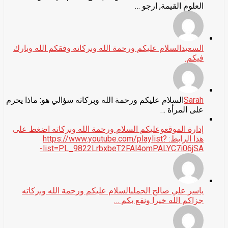
العلوم القيمة, ارجو …
السعيد
السلام عليكم ورحمة الله وبركاته وفقكم الله وبارك
فيكم.
Sarah
السلام عليكم ورحمة الله وبركاته سؤالي هو: ماذا يحرم
على المرأة …
إدارة الموقع
وعليكم السلام ورحمة الله وبركاته اضغط على
هذا الرابط: https://www.youtube.com/playlist?
list=PL_9822LrbxbeT2FAl4omPALYC7i06jSA-
ياسر علي صالح الحملي
السلام عليكم ورحمة الله وبركاته
جزاكم الله خيرا ونفع بكم …