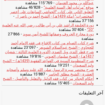
عبدالله بن محمد الغنيمان
- 115٬769 مشاهدة
موقع “مرئيات أهل السنة العلمية”
- 46٬828 مشاهدة
التعليق الثاني على كتاب "الحواشي السابغات على أخصر
المختصرات" (مكة 1439هـ) - الشيخ أحمد بن ناصر ا...
-
37٬156 مشاهدة
دورة الخليفة الراشد علي بن أبي طالب رضي الله عنه العلمية
“20”
- 30٬404 مشاهدة
دورة مخارج الحروف وصفاتها للشيخ أيمن سويد
- 27٬866
مشاهدة
شرح كتاب الصيام من كتاب الإقناع في فقه الإمام أحمد
للحجاوي - الشيخ عبدالسلام الشويعر
- 23٬097 مشاهدة
شرح قطر الندى وبل الصدى (الدورة العلمية الثالثة - شعبان
1437هـ) - الشيخ سليمان العيوني
- 19٬816 مشاهدة
شرح المنظومة السنية في القواعد الفقهية (1439هـ) – الشيخ
وليد السعيدان
- 19٬251 مشاهدة
شرح مختصر سيرة الرسول صلى الله عليه وسلم وأصحابه
العشرة - الشيخ مطلق الجاسر
- 15٬887 مشاهدة
أحكام الجنائز من كتاب فقه الدليل والتعليل والتأصيل - الشيخ
وليد السعيدان
- 15٬465 مشاهدة
آخر التعليقات