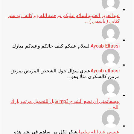
عبدالعزيز العتيبي
السلام عليكم ورحمة الله وبركاته اريد نشر
كتابي ( باسمي ) …
Ayoub Elfassi
السلام عليكم كيف حالكم وعيدكم مبارك
Ayoub elfassi
عندي سؤال حول الشخص المريض بمرض
مزمن كالسكري مثلا وهو …
يوسف
أتمنى أن تضع الشرح mp3 قابل للتحميل مرتب بارك
الله …
عيسى عبد الله سليمان
شكر لكل من ساهم في نشر هذه