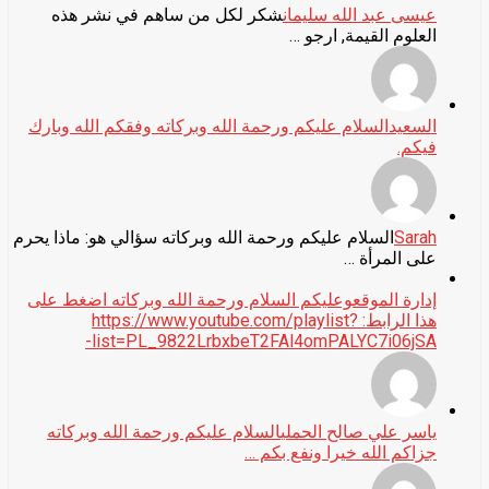
عيسى عبد الله سليمان
شكر لكل من ساهم في نشر هذه
العلوم القيمة, ارجو …
السعيد
السلام عليكم ورحمة الله وبركاته وفقكم الله وبارك
فيكم.
Sarah
السلام عليكم ورحمة الله وبركاته سؤالي هو: ماذا يحرم
على المرأة …
إدارة الموقع
وعليكم السلام ورحمة الله وبركاته اضغط على
هذا الرابط: https://www.youtube.com/playlist?
list=PL_9822LrbxbeT2FAl4omPALYC7i06jSA-
ياسر علي صالح الحملي
السلام عليكم ورحمة الله وبركاته
جزاكم الله خيرا ونفع بكم …