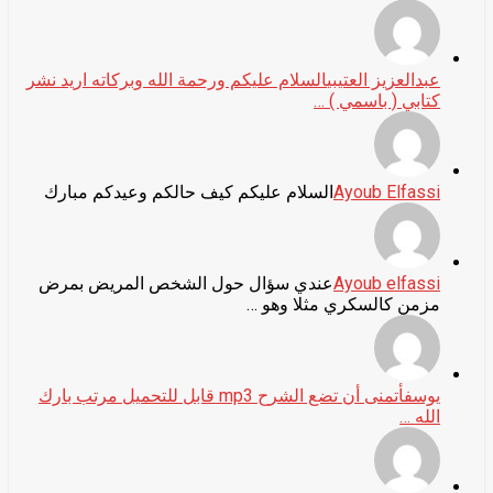
عبدالعزيز العتيبي
السلام عليكم ورحمة الله وبركاته اريد نشر
كتابي ( باسمي ) …
Ayoub Elfassi
السلام عليكم كيف حالكم وعيدكم مبارك
Ayoub elfassi
عندي سؤال حول الشخص المريض بمرض
مزمن كالسكري مثلا وهو …
يوسف
أتمنى أن تضع الشرح mp3 قابل للتحميل مرتب بارك
الله …