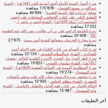
شرح أصول السنة للإمام أحمد (مدينة الخبر1441هـ) – الشيخ
عبدالله بن محمد الغنيمان
- 115٬878 مشاهدة
موقع “مرئيات أهل السنة العلمية”
- 46٬836 مشاهدة
التعليق الثاني على كتاب "الحواشي السابغات على أخصر
المختصرات" (مكة 1439هـ) - الشيخ أحمد بن ناصر ا...
-
37٬222 مشاهدة
دورة الخليفة الراشد علي بن أبي طالب رضي الله عنه العلمية
“20”
- 30٬438 مشاهدة
دورة مخارج الحروف وصفاتها للشيخ أيمن سويد
- 27٬873
مشاهدة
شرح كتاب الصيام من كتاب الإقناع في فقه الإمام أحمد
للحجاوي - الشيخ عبدالسلام الشويعر
- 23٬134 مشاهدة
شرح قطر الندى وبل الصدى (الدورة العلمية الثالثة - شعبان
1437هـ) - الشيخ سليمان العيوني
- 19٬823 مشاهدة
شرح المنظومة السنية في القواعد الفقهية (1439هـ) – الشيخ
وليد السعيدان
- 19٬274 مشاهدة
شرح مختصر سيرة الرسول صلى الله عليه وسلم وأصحابه
العشرة - الشيخ مطلق الجاسر
- 15٬905 مشاهدة
أحكام الجنائز من كتاب فقه الدليل والتعليل والتأصيل - الشيخ
وليد السعيدان
- 15٬487 مشاهدة
آخر التعليقات