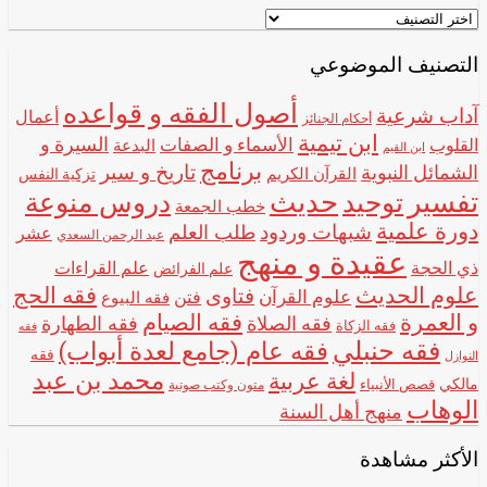
اختر
اسم
الشيخ
التصنيف الموضوعي
أصول الفقه و قواعده
آداب شرعية
أعمال
أحكام الجنائز
ابن تيمية
الأسماء و الصفات
السيرة و
القلوب
البدعة
ابن القيم
برنامج
تاريخ و سير
الشمائل النبوية
القرآن الكريم
تزكية النفس
تفسير
حديث
توحيد
دروس منوعة
خطب الجمعة
دورة علمية
شبهات وردود
طلب العلم
عشر
عبد الرحمن السعدي
عقيدة و منهج
ذي الحجة
علم القراءات
علم الفرائض
علوم الحديث
فقه الحج
فتاوى
علوم القرآن
فتن
فقه البيوع
و العمرة
فقه الصيام
فقه الصلاة
فقه الطهارة
فقه الزكاة
فقه
فقه حنبلي
فقه عام (جامع لعدة أبواب)
فقه
النوازل
محمد بن عبد
لغة عربية
مالكي
قصص الأنبياء
متون وكتب صوتية
الوهاب
منهج أهل السنة
الأكثر مشاهدة