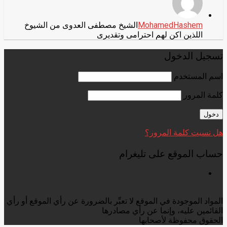
MohamedHashem
الشيخ مصطفى العدوى من الشيوخ
اللذين اكن لهم احترامى وتقديرى
تسجيل الدخول
اسم المستخدم
كلمة المرور
هل نسيت كلمة المرور؟
حساب الموقع على تليغرام
المواد الموجودة في الموقع لا تعبِّر بالضرورة عن رأي الموقع أو رأي
القائمين عليه، وإنما عن رأي مصادرها
الحقوق محفوظة لأصحابها