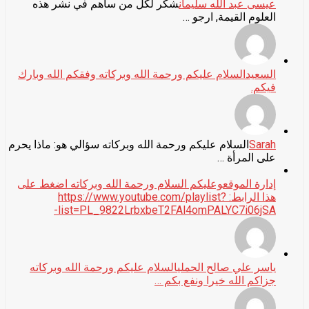
عيسى عبد الله سليمان
شكر لكل من ساهم في نشر هذه
العلوم القيمة, ارجو …
السعيد
السلام عليكم ورحمة الله وبركاته وفقكم الله وبارك
فيكم.
Sarah
السلام عليكم ورحمة الله وبركاته سؤالي هو: ماذا يحرم
على المرأة …
إدارة الموقع
وعليكم السلام ورحمة الله وبركاته اضغط على
هذا الرابط: https://www.youtube.com/playlist?
list=PL_9822LrbxbeT2FAl4omPALYC7i06jSA-
ياسر علي صالح الحملي
السلام عليكم ورحمة الله وبركاته
جزاكم الله خيرا ونفع بكم …