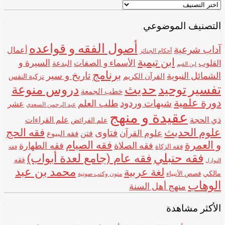
اختر
اسم
الشيخ
التصنيف الموضوعي
أصول الفقه و قواعده
آداب شرعية
أعمال
أحكام الجنائز
ابن تيمية
الأسماء و الصفات
السيرة و
القلوب
البدعة
ابن القيم
برنامج
تاريخ و سير
الشمائل النبوية
القرآن الكريم
تزكية النفس
تفسير
حديث
توحيد
دروس منوعة
خطب الجمعة
دورة علمية
شبهات وردود
طلب العلم
عشر
عبد الرحمن السعدي
عقيدة و منهج
ذي الحجة
علم القراءات
علم الفرائض
علوم الحديث
فقه الحج
فتاوى
علوم القرآن
فتن
فقه البيوع
و العمرة
فقه الصيام
فقه الصلاة
فقه الطهارة
فقه الزكاة
فقه
فقه حنبلي
فقه عام (جامع لعدة أبواب)
فقه
النوازل
محمد بن عبد
لغة عربية
مالكي
قصص الأنبياء
متون وكتب صوتية
الوهاب
منهج أهل السنة
الأكثر مشاهدة