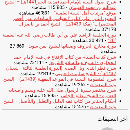
شرح أصول السنة للإمام أحمد (مدينة الخبر1441هـ) – الشيخ
عبدالله بن محمد الغنيمان
- 115٬805 مشاهدة
موقع “مرئيات أهل السنة العلمية”
- 46٬831 مشاهدة
التعليق الثاني على كتاب "الحواشي السابغات على أخصر
المختصرات" (مكة 1439هـ) - الشيخ أحمد بن ناصر ا...
-
37٬178 مشاهدة
دورة الخليفة الراشد علي بن أبي طالب رضي الله عنه العلمية
“20”
- 30٬421 مشاهدة
دورة مخارج الحروف وصفاتها للشيخ أيمن سويد
- 27٬869
مشاهدة
شرح كتاب الصيام من كتاب الإقناع في فقه الإمام أحمد
للحجاوي - الشيخ عبدالسلام الشويعر
- 23٬111 مشاهدة
شرح قطر الندى وبل الصدى (الدورة العلمية الثالثة - شعبان
1437هـ) - الشيخ سليمان العيوني
- 19٬819 مشاهدة
شرح المنظومة السنية في القواعد الفقهية (1439هـ) – الشيخ
وليد السعيدان
- 19٬262 مشاهدة
شرح مختصر سيرة الرسول صلى الله عليه وسلم وأصحابه
العشرة - الشيخ مطلق الجاسر
- 15٬895 مشاهدة
أحكام الجنائز من كتاب فقه الدليل والتعليل والتأصيل - الشيخ
وليد السعيدان
- 15٬475 مشاهدة
آخر التعليقات