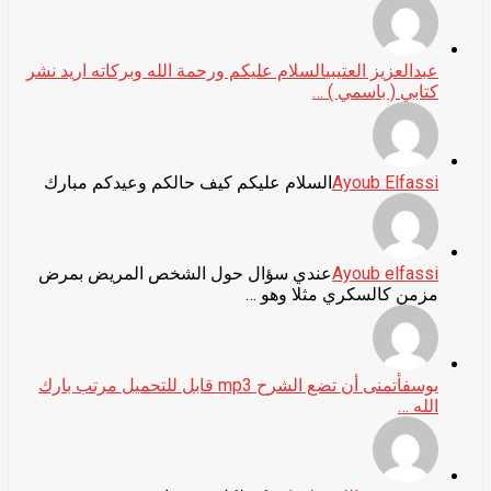
عبدالعزيز العتيبي
السلام عليكم ورحمة الله وبركاته اريد نشر
كتابي ( باسمي ) …
Ayoub Elfassi
السلام عليكم كيف حالكم وعيدكم مبارك
Ayoub elfassi
عندي سؤال حول الشخص المريض بمرض
مزمن كالسكري مثلا وهو …
يوسف
أتمنى أن تضع الشرح mp3 قابل للتحميل مرتب بارك
الله …