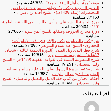
موقع “مرئيات أهل السنة العلمية”
- 46٬828 مشاهدة
التعليق الثاني على كتاب "الحواشي السابغات على أخصر
المختصرات" (مكة 1439هـ) - الشيخ أحمد بن ناصر ا...
-
37٬153 مشاهدة
دورة الخليفة الراشد علي بن أبي طالب رضي الله عنه العلمية
“20”
- 30٬404 مشاهدة
دورة مخارج الحروف وصفاتها للشيخ أيمن سويد
- 27٬866
مشاهدة
شرح كتاب الصيام من كتاب الإقناع في فقه الإمام أحمد
للحجاوي - الشيخ عبدالسلام الشويعر
- 23٬095 مشاهدة
شرح قطر الندى وبل الصدى (الدورة العلمية الثالثة - شعبان
1437هـ) - الشيخ سليمان العيوني
- 19٬816 مشاهدة
شرح المنظومة السنية في القواعد الفقهية (1439هـ) – الشيخ
وليد السعيدان
- 19٬251 مشاهدة
شرح مختصر سيرة الرسول صلى الله عليه وسلم وأصحابه
العشرة - الشيخ مطلق الجاسر
- 15٬887 مشاهدة
أحكام الجنائز من كتاب فقه الدليل والتعليل والتأصيل - الشيخ
وليد السعيدان
- 15٬465 مشاهدة
آخر التعليقات