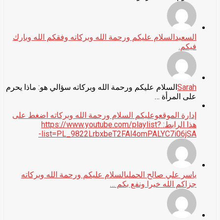
السعيد
السلام عليكم ورحمة الله وبركاته وفقكم الله وبارك
فيكم.
Sarah
السلام عليكم ورحمة الله وبركاته سؤالي هو: ماذا يحرم
على المرأة …
إدارة الموقع
وعليكم السلام ورحمة الله وبركاته اضغط على
هذا الرابط: https://www.youtube.com/playlist?
list=PL_9822LrbxbeT2FAl4omPALYC7i06jSA-
ياسر علي صالح الحملي
السلام عليكم ورحمة الله وبركاته
جزاكم الله خيرا ونفع بكم …