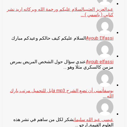
عبدالعزيز العتيبي
السلام عليكم ورحمة الله وبركاته اريد نشر
كتابي ( باسمي ) …
Ayoub Elfassi
السلام عليكم كيف حالكم وعيدكم مبارك
Ayoub elfassi
عندي سؤال حول الشخص المريض بمرض
مزمن كالسكري مثلا وهو …
يوسف
أتمنى أن تضع الشرح mp3 قابل للتحميل مرتب بارك
الله …
عيسى عبد الله سليمان
شكر لكل من ساهم في نشر هذه
العلوم القيمة, ارجو …