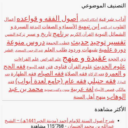
الشيخ
التصنيف الموضوعي
أصول الفقه و قواعده
آداب شرعية
أعمال
أحكام الجنائز
ابن تيمية
الأسماء و الصفات
السيرة و
القلوب
البدعة
ابن القيم
برنامج
تاريخ و سير
الشمائل النبوية
القرآن الكريم
تزكية النفس
تفسير
حديث
توحيد
دروس منوعة
خطب الجمعة
دورة علمية
شبهات وردود
طلب العلم
عشر
عبد الرحمن السعدي
عقيدة و منهج
ذي الحجة
علم القراءات
علم الفرائض
علوم الحديث
فقه الحج
فتاوى
علوم القرآن
فتن
فقه البيوع
و العمرة
فقه الصيام
فقه الصلاة
فقه الطهارة
فقه الزكاة
فقه
فقه حنبلي
فقه عام (جامع لعدة أبواب)
فقه
النوازل
محمد بن عبد
لغة عربية
مالكي
قصص الأنبياء
متون وكتب صوتية
الوهاب
منهج أهل السنة
الأكثر مشاهدة
شرح أصول السنة للإمام أحمد (مدينة الخبر1441هـ) – الشيخ
عبدالله بن محمد الغنيمان
- 115٬768 مشاهدة