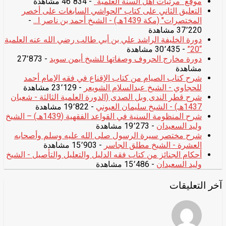
موقع “مرئيات أهل السنة العلمية”
- 46٬834 مشاهدة
التعليق الثاني على كتاب "الحواشي السابغات على أخصر
المختصرات" (مكة 1439هـ) - الشيخ أحمد بن ناصر ا...
-
37٬220 مشاهدة
دورة الخليفة الراشد علي بن أبي طالب رضي الله عنه العلمية
“20”
- 30٬435 مشاهدة
دورة مخارج الحروف وصفاتها للشيخ أيمن سويد
- 27٬873
مشاهدة
شرح كتاب الصيام من كتاب الإقناع في فقه الإمام أحمد
للحجاوي - الشيخ عبدالسلام الشويعر
- 23٬129 مشاهدة
شرح قطر الندى وبل الصدى (الدورة العلمية الثالثة - شعبان
1437هـ) - الشيخ سليمان العيوني
- 19٬822 مشاهدة
شرح المنظومة السنية في القواعد الفقهية (1439هـ) – الشيخ
وليد السعيدان
- 19٬273 مشاهدة
شرح مختصر سيرة الرسول صلى الله عليه وسلم وأصحابه
العشرة - الشيخ مطلق الجاسر
- 15٬903 مشاهدة
أحكام الجنائز من كتاب فقه الدليل والتعليل والتأصيل - الشيخ
وليد السعيدان
- 15٬486 مشاهدة
آخر التعليقات