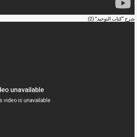
شرح “كتاب التوحيد” (2):