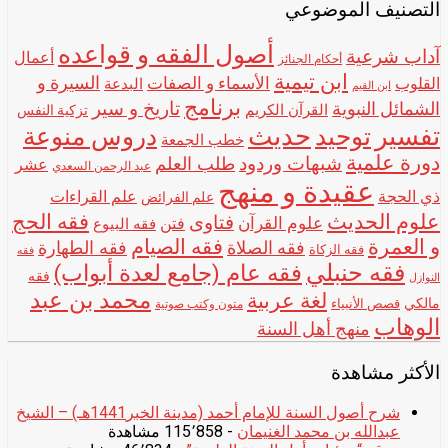
التصنيف الموضوعي
أصول الفقه و قواعده
آداب شرعية
أعمال
أحكام الجنائز
ابن تيمية
الأسماء و الصفات
السيرة و
القلوب
البدعة
ابن القيم
برنامج
تاريخ و سير
الشمائل النبوية
القرآن الكريم
تزكية النفس
تفسير
حديث
توحيد
دروس منوعة
خطب الجمعة
دورة علمية
شبهات وردود
طلب العلم
عشر
عبد الرحمن السعدي
عقيدة و منهج
ذي الحجة
علم القراءات
علم الفرائض
علوم الحديث
فقه الحج
فتاوى
علوم القرآن
فتن
فقه البيوع
و العمرة
فقه الصيام
فقه الصلاة
فقه الطهارة
فقه الزكاة
فقه
فقه حنبلي
فقه عام (جامع لعدة أبواب)
فقه
النوازل
محمد بن عبد
لغة عربية
مالكي
قصص الأنبياء
متون وكتب صوتية
الوهاب
منهج أهل السنة
الأكثر مشاهدة
شرح أصول السنة للإمام أحمد (مدينة الخبر1441هـ) – الشيخ
عبدالله بن محمد الغنيمان
- 115٬858 مشاهدة