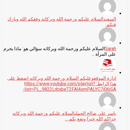
السعيد
السلام عليكم ورحمة الله وبركاته وفقكم الله وبارك
فيكم.
Sarah
السلام عليكم ورحمة الله وبركاته سؤالي هو: ماذا يحرم
على المرأة …
إدارة الموقع
وعليكم السلام ورحمة الله وبركاته اضغط على
هذا الرابط: https://www.youtube.com/playlist?
list=PL_9822LrbxbeT2FAl4omPALYC7i06jSA-
ياسر علي صالح الحملي
السلام عليكم ورحمة الله وبركاته
جزاكم الله خيرا ونفع بكم …