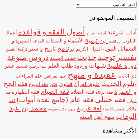
اختر
اسم
الشيخ
التصنيف الموضوعي
أصول الفقه و قواعده
آداب شرعية
أعمال
أحكام الجنائز
ابن تيمية
الأسماء و الصفات
السيرة و
القلوب
البدعة
ابن القيم
برنامج
تاريخ و سير
الشمائل النبوية
القرآن الكريم
تزكية النفس
تفسير
حديث
توحيد
دروس منوعة
خطب الجمعة
دورة علمية
شبهات وردود
طلب العلم
عشر
عبد الرحمن السعدي
عقيدة و منهج
ذي الحجة
علم القراءات
علم الفرائض
علوم الحديث
فقه الحج
فتاوى
علوم القرآن
فتن
فقه البيوع
و العمرة
فقه الصيام
فقه الصلاة
فقه الطهارة
فقه الزكاة
فقه
فقه حنبلي
فقه عام (جامع لعدة أبواب)
فقه
النوازل
محمد بن عبد
لغة عربية
مالكي
قصص الأنبياء
متون وكتب صوتية
الوهاب
منهج أهل السنة
الأكثر مشاهدة