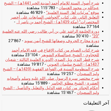
شرح أصول السنة للإمام أحمد (مدينة الخبر1441هـ) – الشيخ
عبدالله بن محمد الغنيمان
- 115٬783 مشاهدة
موقع “مرئيات أهل السنة العلمية”
- 46٬829 مشاهدة
التعليق الثاني على كتاب "الحواشي السابغات على أخصر
المختصرات" (مكة 1439هـ) - الشيخ أحمد بن ناصر ا...
-
37٬164 مشاهدة
دورة الخليفة الراشد علي بن أبي طالب رضي الله عنه العلمية
“20”
- 30٬410 مشاهدة
دورة مخارج الحروف وصفاتها للشيخ أيمن سويد
- 27٬867
مشاهدة
شرح كتاب الصيام من كتاب الإقناع في فقه الإمام أحمد
للحجاوي - الشيخ عبدالسلام الشويعر
- 23٬104 مشاهدة
شرح قطر الندى وبل الصدى (الدورة العلمية الثالثة - شعبان
1437هـ) - الشيخ سليمان العيوني
- 19٬817 مشاهدة
شرح المنظومة السنية في القواعد الفقهية (1439هـ) – الشيخ
وليد السعيدان
- 19٬257 مشاهدة
شرح مختصر سيرة الرسول صلى الله عليه وسلم وأصحابه
العشرة - الشيخ مطلق الجاسر
- 15٬889 مشاهدة
أحكام الجنائز من كتاب فقه الدليل والتعليل والتأصيل - الشيخ
وليد السعيدان
- 15٬467 مشاهدة
آخر التعليقات