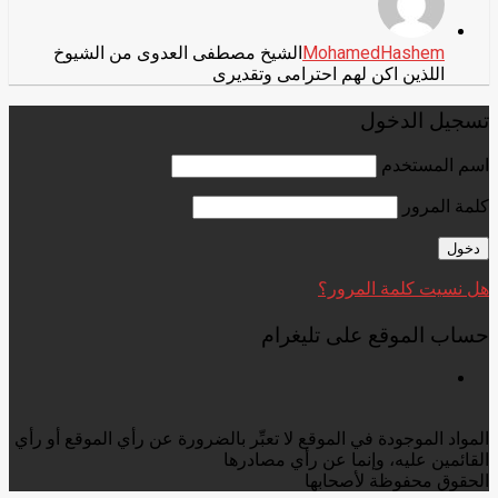
MohamedHashem
الشيخ مصطفى العدوى من الشيوخ
اللذين اكن لهم احترامى وتقديرى
تسجيل الدخول
اسم المستخدم
كلمة المرور
هل نسيت كلمة المرور؟
حساب الموقع على تليغرام
المواد الموجودة في الموقع لا تعبِّر بالضرورة عن رأي الموقع أو رأي
القائمين عليه، وإنما عن رأي مصادرها
الحقوق محفوظة لأصحابها