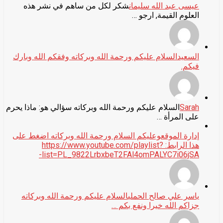
عيسى عبد الله سليمان
شكر لكل من ساهم في نشر هذه
العلوم القيمة, ارجو …
السعيد
السلام عليكم ورحمة الله وبركاته وفقكم الله وبارك
فيكم.
Sarah
السلام عليكم ورحمة الله وبركاته سؤالي هو: ماذا يحرم
على المرأة …
إدارة الموقع
وعليكم السلام ورحمة الله وبركاته اضغط على
هذا الرابط: https://www.youtube.com/playlist?
list=PL_9822LrbxbeT2FAl4omPALYC7i06jSA-
ياسر علي صالح الحملي
السلام عليكم ورحمة الله وبركاته
جزاكم الله خيرا ونفع بكم …