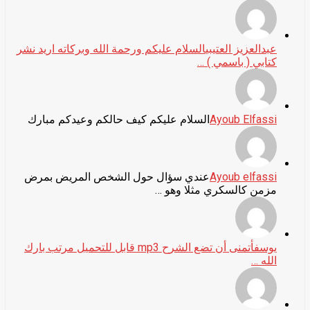
عبدالعزيز العتيبي
السلام عليكم ورحمة الله وبركاته اريد نشر
كتابي ( باسمي ) …
Ayoub Elfassi
السلام عليكم كيف حالكم وعيدكم مبارك
Ayoub elfassi
عندي سؤال حول الشخص المريض بمرض
مزمن كالسكري مثلا وهو …
يوسف
أتمنى أن تضع الشرح mp3 قابل للتحميل مرتب بارك
الله …