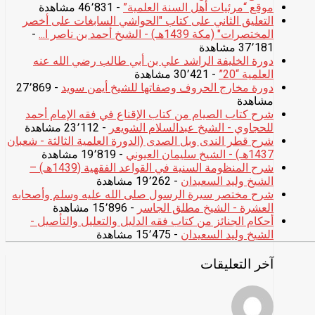
موقع “مرئيات أهل السنة العلمية”
- 46٬831 مشاهدة
التعليق الثاني على كتاب "الحواشي السابغات على أخصر
المختصرات" (مكة 1439هـ) - الشيخ أحمد بن ناصر ا...
-
37٬181 مشاهدة
دورة الخليفة الراشد علي بن أبي طالب رضي الله عنه
العلمية “20”
- 30٬421 مشاهدة
دورة مخارج الحروف وصفاتها للشيخ أيمن سويد
- 27٬869
مشاهدة
شرح كتاب الصيام من كتاب الإقناع في فقه الإمام أحمد
للحجاوي - الشيخ عبدالسلام الشويعر
- 23٬112 مشاهدة
شرح قطر الندى وبل الصدى (الدورة العلمية الثالثة - شعبان
1437هـ) - الشيخ سليمان العيوني
- 19٬819 مشاهدة
شرح المنظومة السنية في القواعد الفقهية (1439هـ) –
الشيخ وليد السعيدان
- 19٬262 مشاهدة
شرح مختصر سيرة الرسول صلى الله عليه وسلم وأصحابه
العشرة - الشيخ مطلق الجاسر
- 15٬896 مشاهدة
أحكام الجنائز من كتاب فقه الدليل والتعليل والتأصيل -
الشيخ وليد السعيدان
- 15٬475 مشاهدة
آخر التعليقات