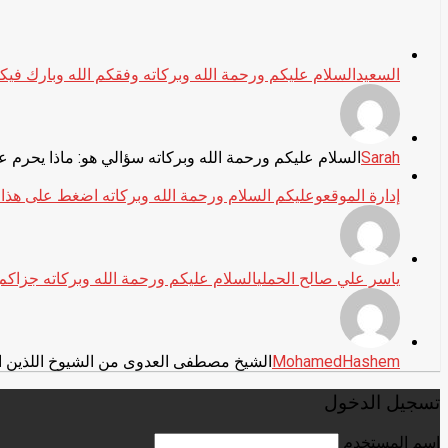
السعيد
السلام عليكم ورحمة الله وبركاته وفقكم الله وبارك فيك
Sarah
السلام عليكم ورحمة الله وبركاته سؤالي هو: ماذا يحرم ع
إدارة الموقع
وعليكم السلام ورحمة الله وبركاته اضغط على هذا الرابط: ube.com/playlist?list=PL_9822LrbxbeT2FAl4omPALYC7i06jSA
ياسر علي صالح الحملي
السلام عليكم ورحمة الله وبركاته جزاكم 
MohamedHashem
الشيخ مصطفى العدوى من الشيوخ اللذين ا
تسجيل الدخول
اسم المستخدم