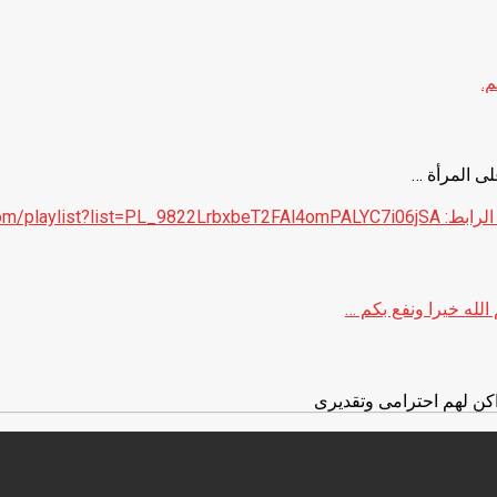
م.
لى المرأة …
https://www.yout-
الله خيرا ونفع بكم …
كن لهم احترامى وتقديرى