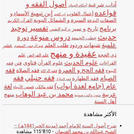
أصول الفقه و
آداب شرعية
أحكام الجنائز
قواعده
ابن تيمية
الأسماء و
أعمال القلوب
ابن القيم
الصفات
السيرة و الشمائل النبوية
البدعة
القرآن الكريم
تفسير
توحيد
برنامج
تاريخ و سير
تزكية النفس
حديث
دروس منوعة
دورة
خطب الجمعة
علمية
شبهات وردود
طلب العلم
عشر
عبد الرحمن السعدي
عقيدة و منهج
ذي الحجة
علم
علم الفرائض
علوم الحديث
فتاوى
علوم القرآن
القراءات
فتن
فقه
فقه الحج و العمرة
فقه
فقه الصلاة
البيوع
فقه الزكاة
فقه حنبلي
فقه
الصيام
فقه الطهارة
فقه النوازل
عام (جامع لعدة أبواب)
لغة
فقه مالكي
قصص الأنبياء
محمد بن عبد الوهاب
عربية
منهج
متون وكتب صوتية
أهل السنة
الأكثر مشاهدة
شرح أصول السنة للإمام أحمد (مدينة الخبر1441هـ) –
الشيخ عبدالله بن محمد الغنيمان
- 115٬810 مشاهدة