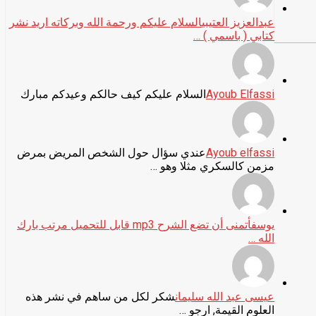
عبدالعزيز العتيبي
السلام عليكم ورحمة الله وبركاته اريد نشر
كتابي ( باسمي ) …
Ayoub Elfassi
السلام عليكم كيف حالكم وعيدكم مبارك
Ayoub elfassi
عندي سؤال حول الشخص المريض بمرض
مزمن كالسكري مثلا وهو …
يوسف
أتمنى أن تضع الشرح mp3 قابل للتحميل مرتب بارك
الله …
عيسى عبد الله سليمان
شكر لكل من ساهم في نشر هذه
العلوم القيمة, ارجو …