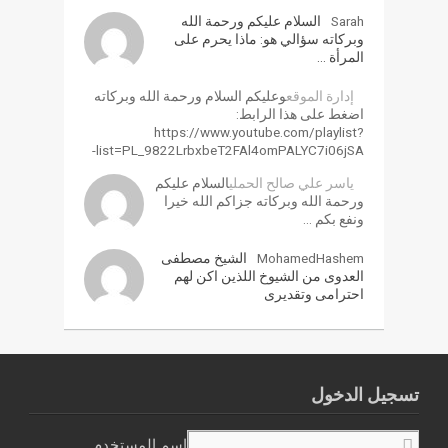
Sarah
السلام عليكم ورحمة الله
وبركاته سؤالي هو: ماذا يحرم على
المرأة …
إدارة الموقع
وعليكم السلام ورحمة الله وبركاته
اضغط على هذا الرابط:
https://www.youtube.com/playlist?
list=PL_9822LrbxbeT2FAl4omPALYC7i06jSA-
ياسر علي صالح الحملي
السلام عليكم
ورحمة الله وبركاته جزاكم الله خيرا
ونفع بكم …
MohamedHashem
الشيخ مصطفى
العدوى من الشيوخ اللذين اكن لهم
احترامى وتقديرى
تسجيل الدخول
اسم المستخدم