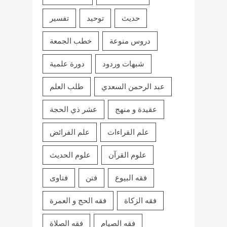
حديث
توحيد
تفسير
دروس منوعة
خطب الجمعة
شبهات وردود
دورة علمية
عبد الرحمن السعدي
طلب العلم
عقيدة و منهج
عشر ذي الحجة
علم القراءات
علم الفرائض
علوم القرآن
علوم الحديث
فقه البيوع
فتن
فتاوى
فقه الزكاة
فقه الحج و العمرة
فقه الصيام
فقه الصلاة