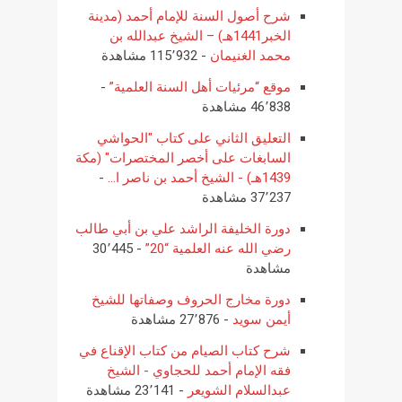
شرح أصول السنة للإمام أحمد (مدينة
الخبر1441هـ) – الشيخ عبدالله بن
محمد الغنيمان
- 115٬932 مشاهدة
موقع “مرئيات أهل السنة العلمية”
-
46٬838 مشاهدة
التعليق الثاني على كتاب "الحواشي
السابغات على أخصر المختصرات" (مكة
1439هـ) - الشيخ أحمد بن ناصر ا...
-
37٬237 مشاهدة
دورة الخليفة الراشد علي بن أبي طالب
رضي الله عنه العلمية “20”
- 30٬445
مشاهدة
دورة مخارج الحروف وصفاتها للشيخ
أيمن سويد
- 27٬876 مشاهدة
شرح كتاب الصيام من كتاب الإقناع في
فقه الإمام أحمد للحجاوي - الشيخ
عبدالسلام الشويعر
- 23٬141 مشاهدة