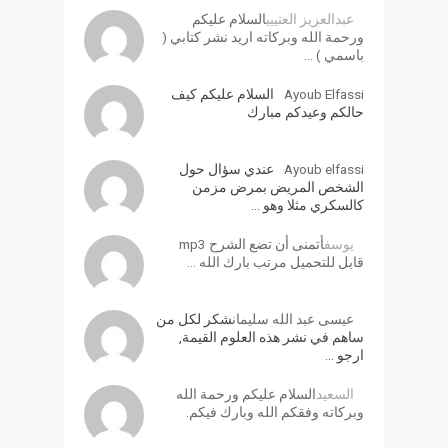
عبدالعزيز العتيبي
السلام عليكم
ورحمة الله وبركاته اريد نشر كتابي (
باسمي ) …
Ayoub Elfassi
السلام عليكم كيف
حالكم وعيدكم مبارك
Ayoub elfassi
عندي سؤال حول
الشخص المريض بمرض مزمن
كالسكري مثلا وهو …
يوسف
أتمنى أن تضع الشرح mp3
قابل للتحميل مرتب بارك الله …
عيسى عبد الله سليمان
شكر لكل من
ساهم في نشر هذه العلوم القيمة,
ارجو …
السعيد
السلام عليكم ورحمة الله
وبركاته وفقكم الله وبارك فيكم.