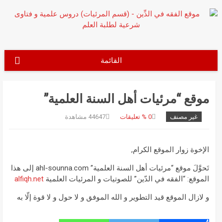
نتقل
لى
لمحتوى
القائمة
موقع “مرئيات أهل السنة العلمية”
غير مصنف
0
% تعليقات
44647 مشاهدة
الإخوة زوار الموقع الكرام,
تَحوَّلَ موقع “مرئيات أهل السنة العلمية” ahl-sounna.com إلى هذا
الموقع: “الفقه في الدّين” للصوتيات و المرئيات العلمية
alfiqh.net
و لازال الموقع قيد التطوير و الله الموفق و لا حول و لا قوة إلّا به